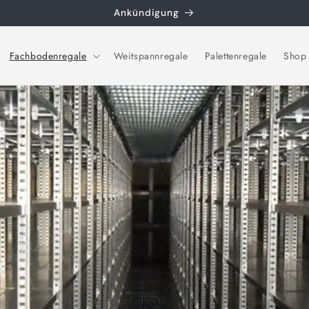
Ankündigung
Fachbodenregale
Weitspannregale
Palettenregale
Shop