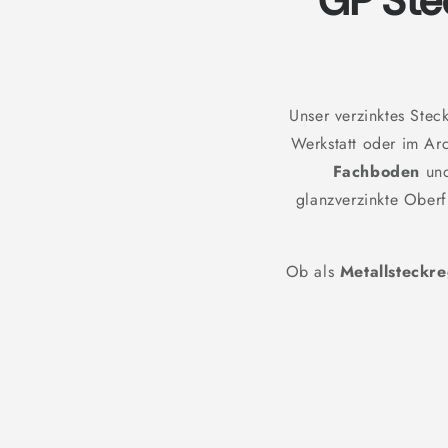
GP Ste
Unser verzinktes Stec
Werkstatt oder im Ar
Fachboden
un
glanzverzinkte Oberf
Ob als
Metallsteckre