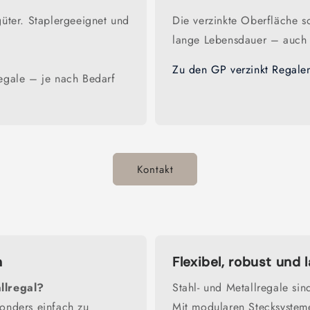
üter. Staplergeeignet und
Die verzinkte Oberfläche s
lange Lebensdauer – auch 
Zu den GP verzinkt Regale
egale – je nach Bedarf
Kontakt
n
Flexibel, robust und 
llregal?
Stahl- und Metallregale si
onders einfach zu
Mit modularen Stecksysteme