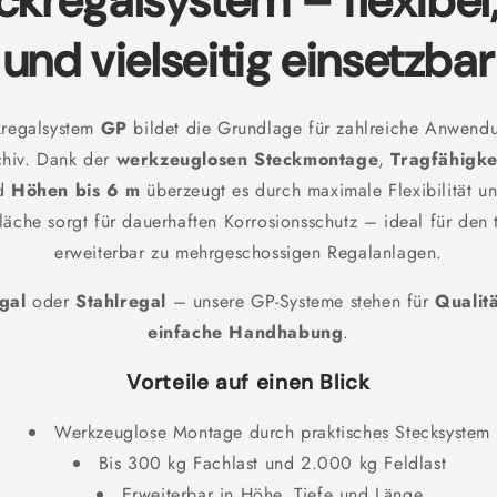
ckregalsystem – flexibel,
und vielseitig einsetzbar
kregalsystem
GP
bildet die Grundlage für zahlreiche Anwendu
chiv. Dank der
werkzeuglosen Steckmontage
,
Tragfähigke
d
Höhen bis 6 m
überzeugt es durch maximale Flexibilität und
läche sorgt für dauerhaften Korrosionsschutz – ideal für den 
erweiterbar zu mehrgeschossigen Regalanlagen.
gal
oder
Stahlregal
– unsere GP-Systeme stehen für
Qualit
einfache Handhabung
.
Vorteile auf einen Blick
Werkzeuglose Montage durch praktisches Stecksystem
Bis 300 kg Fachlast und 2.000 kg Feldlast
Erweiterbar in Höhe, Tiefe und Länge