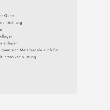
er Güter
bseinrichtung
er
illager
alanlagen
eignen sich Metallregale auch für
t intensiver Nutzung.